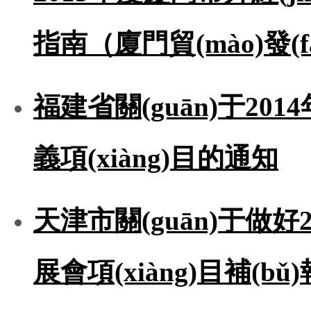
指南（廈門貿(mào)發(f
福建省關(guān)于2
義項(xiàng)目的通知
天津市關(guān)于做好
展會項(xiàng)目補(bǔ