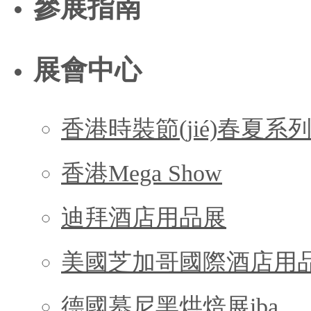
參展指南
展會中心
香港時裝節(jié)春夏系
香港Mega Show
迪拜酒店用品展
美國芝加哥國際酒店用品餐
德國慕尼黑烘焙展iba