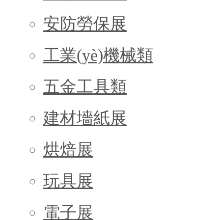
安防勞保展
工業(yè)機械類
五金工具類
建材墻紙展
烘焙展
玩具展
電子展