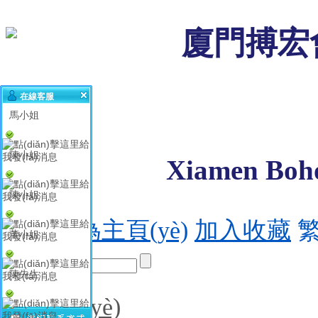
廈門搏宏會
在線客服
馬小姐
陳小姐
Xiamen Bohon
陳小姐
設(shè)為主頁(yè)
加入收藏
董小姐
陳先生
首頁(yè)