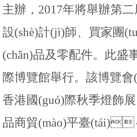
主辦，
2017
年將舉辦第二屆展會
設(shè)計(jì)師、買家團(
(chǎn)品及零配件
際博覽館舉行。該博覽會(huì
香港國(guó)際秋季燈飾展同
品商貿(mào)平臺(tái)