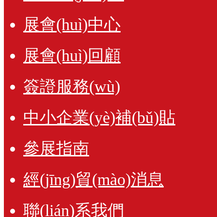
展會(huì)中心
展會(huì)回顧
簽證服務(wù)
中小企業(yè)補(bǔ)貼
參展指南
經(jīng)貿(mào)消息
聯(lián)系我們