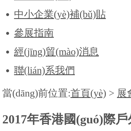
中小企業(yè)補(bǔ)貼
參展指南
經(jīng)貿(mào)消息
聯(lián)系我們
當(dāng)前位置:
首頁(yè)
>
展會
2017年香港國(guó)際