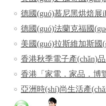
德國(guó)慕尼黑烘焙展i
德國(guó)法蘭克福國(guó
美國(guó)拉斯維加斯國(g
香港秋季電子產(chǎn)
香港「家電．家品．博
亞洲時(shí)尚生活產(ch