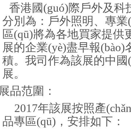
香港國(guó)際戶外及科技照明
分別為：戶外照明、專業(yè
區(qū)將為各地買家提供更全
展的企業(yè)盡早報(bào
積。我司作為該展的中國(
展。
展品范圍：
2017
年該展按照產(chǎn
品專區(qū)，安排如下：