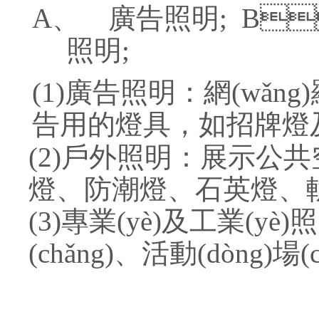
A、
廣告照明
; B

照明
;
(1)
廣告照明：網(wǎng)羅各
告用的燈具，如招牌燈及
(2)
戶外照明：展示公共空間
燈、防潮燈、石英燈、軌
(3)
專業(yè)及工業(yè)
(chǎng)、活動(d