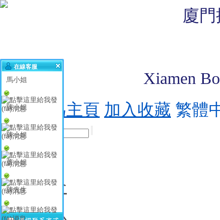
廈門
在線客服
Xiamen Boh
馬小姐
設(shè)為主頁
加入收藏
繁體
陳小姐
陳小姐
首頁
董小姐
公司簡介
陳先生
展會中心